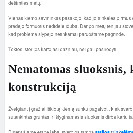
dešimties metų.
Vienas kiemo savininkas pasakojo, kad jo trinkelės pirmus d
pradėjo formuotis nedidelė įduba. Dar po metų ten jau stov
kad problema slypėjo netinkamai paruoštame pagrinde.
Tokios istorijos kartojasi dažniau, nei gali pasirodyti.
Nematomas sluoksnis, k
konstrukciją
Žvelgiant į gražiai išklotą kiemą sunku pagalvoti, kiek svar
sutankintas gruntas ir išlyginamasis sluoksnis dirba kartu tam
Būtent šiame etape labai svarbios tampa
atsijos trinkelėm