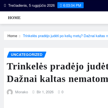
Skip
Trečiadienis, 5 rugpjūčio 2026
6:03:05 PM
to
content
HOME
Home
Trinkelės pradėjo judėti po kelių metų? Dažnai kalta
UNCATEGORIZED
Trinkelės pradėjo judė
Dažnai kaltas nematom
Monako
Bir 1, 2026
0