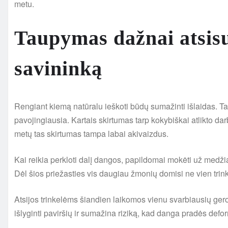
metu.
Taupymas dažnai atsisu
savininką
Rengiant kiemą natūralu ieškoti būdų sumažinti išlaidas. Ta
pavojingiausia. Kartais skirtumas tarp kokybiškai atlikto dar
metų tas skirtumas tampa labai akivaizdus.
Kai reikia perkloti dalį dangos, papildomai mokėti už medži
Dėl šios priežasties vis daugiau žmonių domisi ne vien trinke
Atsijos trinkelėms šiandien laikomos vienu svarbiausių ger
išlyginti paviršių ir sumažina riziką, kad danga pradės defo