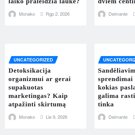
laiko praleidžia lauke?
dviem centi
Monako
Rgp 2, 2026
Deimante
UNCATEGORIZED
UNCATEGORI
Detoksikacija
Sandėliavi
organizmui ar gerai
sprendimai 
supakuotas
kokias pasl
marketingas? Kaip
galima rast
atpažinti skirtumą
tinka
Monako
Lie 9, 2026
Deimante