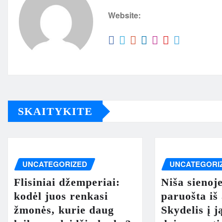
Website:
SKAITYKITE
UNCATEGORIZED
UNCATEGORI
Flisiniai džemperiai:
Niša sienoj
kodėl juos renkasi
paruošta iš
žmonės, kurie daug
Skydelis į j