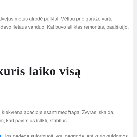
vejus metus atrodė puikiai. Vėliau prie garažo vartų
ėdavo lietaus vanduo. Kai buvo atliktas remontas, paaiškėjo,
uris laiko visą
bi kiekviena apačioje esanti medžiaga. Žvyras, skalda,
, kad paviršius išliktų stabilus.
s
. Jos padeda suformuoti lygų pagrindą, ant kurio guldomos