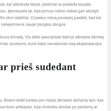
a, kai atsiranda tarpai, įdubimai ar pradeda kauptis
liau. Įdomiausia tai, kad pirmus metus viskas gali atrodyti
is stovi stabiliai. O paskui vieną pavasarį pastebi, kad kai
au nebeprimena naujai įrengtos dangos.
tuvos klimatą. Vis dėlto specialistai dažnai atkreipia dėmesį
grindo sluoksnis, kuris lieka nematomas visą eksploatacijos
ar prieš sudedant
au. Būtent todėl kartais per mažai dėmesio skiriama tam, kas
o kurio priklauso, kaip trinkelės atrodys po penkerių ar