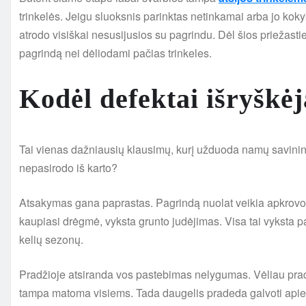
trinkelės. Jeigu sluoksnis parinktas netinkamai arba jo kokybė
atrodo visiškai nesusijusios su pagrindu. Dėl šios priežast
pagrindą nei dėliodami pačias trinkeles.
Kodėl defektai išryškėj
Tai vienas dažniausių klausimų, kurį užduoda namų savinin
nepasirodo iš karto?
Atsakymas gana paprastas. Pagrindą nuolat veikia apkrovos.
kaupiasi drėgmė, vyksta grunto judėjimas. Visa tai vyksta p
kelių sezonų.
Pradžioje atsiranda vos pastebimas nelygumas. Vėliau praded
tampa matoma visiems. Tada daugelis pradeda galvoti apie 