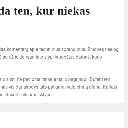
a ten, kur niekas
aukia komentarų apie techninius sprendimus. Žmonės tiesiog
čiau už tokio rezultato slypi kruopštus darbas, kurio
o skirti ne pačioms trinkelėms, o pagrindui. Būtent ten
as vis dar atrodys taip pat gerai kaip pirmą dieną. Kartais
s trinkelės visame sklype.