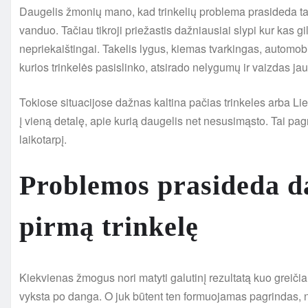
Daugelis žmonių mano, kad trinkelių problema prasideda tad
vanduo. Tačiau tikroji priežastis dažniausiai slypi kur kas gi
nepriekaištingai. Takelis lygus, kiemas tvarkingas, automobil
kurios trinkelės pasislinko, atsirado nelygumų ir vaizdas j
Tokiose situacijose dažnas kaltina pačias trinkeles arba Lie
į vieną detalę, apie kurią daugelis net nesusimąsto. Tai pa
laikotarpį.
Problemos prasideda d
pirmą trinkelę
Kiekvienas žmogus nori matyti galutinį rezultatą kuo greiči
vyksta po danga. O juk būtent ten formuojamas pagrindas, nu