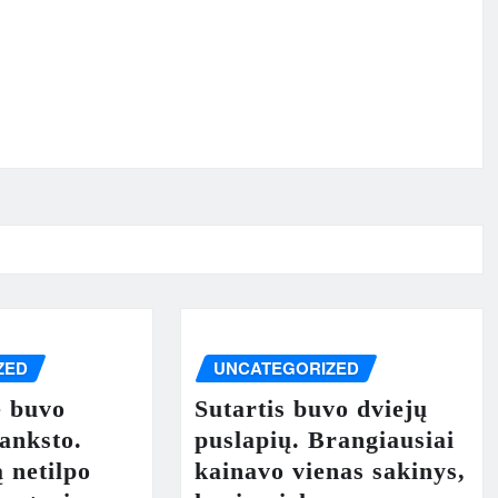
ZED
UNCATEGORIZED
e buvo
Sutartis buvo dviejų
 anksto.
puslapių. Brangiausiai
ą netilpo
kainavo vienas sakinys,