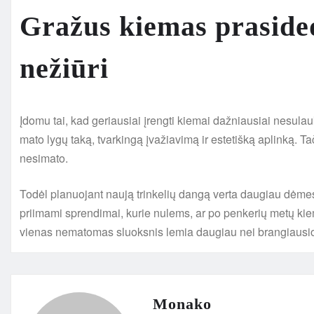
Gražus kiemas prasided
nežiūri
Įdomu tai, kad geriausiai įrengti kiemai dažniausiai nesul
mato lygų taką, tvarkingą įvažiavimą ir estetišką aplinką. Ta
nesimato.
Todėl planuojant naują trinkelių dangą verta daugiau dėmesi
priimami sprendimai, kurie nulems, ar po penkerių metų kiem
vienas nematomas sluoksnis lemia daugiau nei brangiausio
Monako