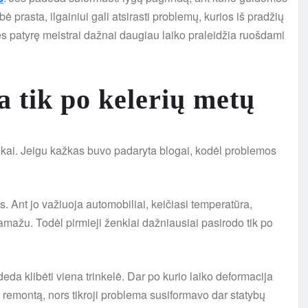
 prasta, ilgainiui gali atsirasti problemų, kurios iš pradžių
ies patyrę meistrai dažnai daugiau laiko praleidžia ruošdami
a tik po kelerių metų
kai. Jeigu kažkas buvo padaryta blogai, kodėl problemos
 Ant jo važiuoja automobiliai, keičiasi temperatūra,
amažu. Todėl pirmieji ženklai dažniausiai pasirodo tik po
a klibėti viena trinkelė. Dar po kurio laiko deformacija
remontą, nors tikroji problema susiformavo dar statybų