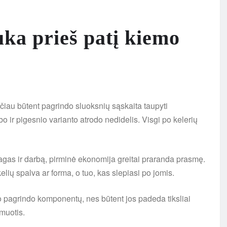
ka prieš patį kiemo
čiau būtent pagrindo sluoksnių sąskaita taupyti
bo ir pigesnio varianto atrodo nedidelis. Visgi po kelerių
agas ir darbą, pirminė ekonomija greitai praranda prasmę.
lių spalva ar forma, o tuo, kas slepiasi po jomis.
o pagrindo komponentų, nes būtent jos padeda tiksliai
rmuotis.