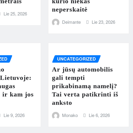
metrais
kurio niekas
neperskaitė
Lie 25, 2026
Deimante
Lie 23, 2026
ZED
UNCATEGORIZED
mo
Ar jūsų automobilis
Lietuvoje:
gali tempti
augas
prikabinamą namelį?
i ir kam jos
Tai verta patikrinti iš
anksto
Lie 9, 2026
Monako
Lie 6, 2026