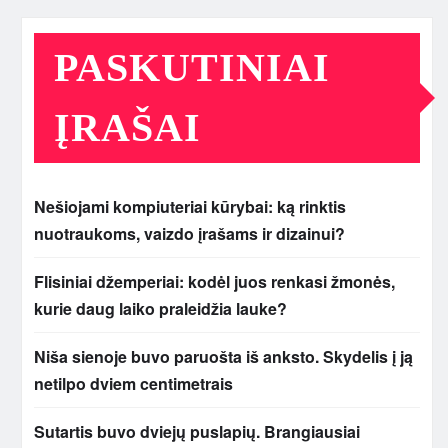
PASKUTINIAI
ĮRAŠAI
Nešiojami kompiuteriai kūrybai: ką rinktis
nuotraukoms, vaizdo įrašams ir dizainui?
Flisiniai džemperiai: kodėl juos renkasi žmonės,
kurie daug laiko praleidžia lauke?
Niša sienoje buvo paruošta iš anksto. Skydelis į ją
netilpo dviem centimetrais
Sutartis buvo dviejų puslapių. Brangiausiai