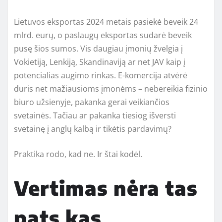
Lietuvos eksportas 2024 metais pasiekė beveik 24
mlrd. eurų, o paslaugų eksportas sudarė beveik
pusę šios sumos. Vis daugiau įmonių žvelgia į
Vokietiją, Lenkiją, Skandinaviją ar net JAV kaip į
potencialias augimo rinkas. E-komercija atvėrė
duris net mažiausioms įmonėms – nebereikia fizinio
biuro užsienyje, pakanka gerai veikiančios
svetainės. Tačiau ar pakanka tiesiog išversti
svetainę į anglų kalbą ir tikėtis pardavimų?
Praktika rodo, kad ne. Ir štai kodėl.
Vertimas nėra tas
pats kas