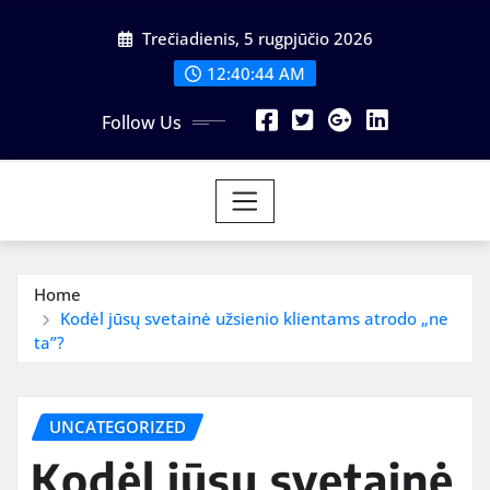
Skip
Trečiadienis, 5 rugpjūčio 2026
to
content
12:40:45 AM
Follow Us
Home
Kodėl jūsų svetainė užsienio klientams atrodo „ne
ta”?
UNCATEGORIZED
Kodėl jūsų svetainė