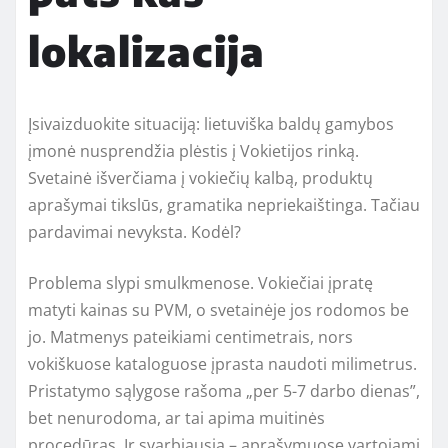
lokalizacija
Įsivaizduokite situaciją: lietuviška baldų gamybos
įmonė nusprendžia plėstis į Vokietijos rinką.
Svetainė išverčiama į vokiečių kalbą, produktų
aprašymai tikslūs, gramatika nepriekaištinga. Tačiau
pardavimai nevyksta. Kodėl?
Problema slypi smulkmenose. Vokiečiai įpratę
matyti kainas su PVM, o svetainėje jos rodomos be
jo. Matmenys pateikiami centimetrais, nors
vokiškuose kataloguose įprasta naudoti milimetrus.
Pristatymo sąlygose rašoma „per 5-7 darbo dienas”,
bet nenurodoma, ar tai apima muitinės
procedūras. Ir svarbiausia – aprašymuose vartojami