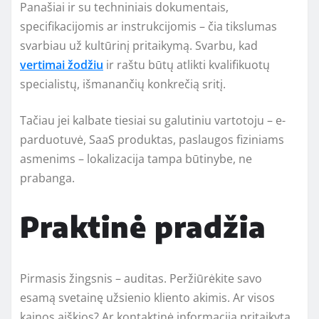
Panašiai ir su techniniais dokumentais,
specifikacijomis ar instrukcijomis – čia tikslumas
svarbiau už kultūrinį pritaikymą. Svarbu, kad
vertimai žodžiu
ir raštu būtų atlikti kvalifikuotų
specialistų, išmanančių konkrečią sritį.
Tačiau jei kalbate tiesiai su galutiniu vartotoju – e-
parduotuvė, SaaS produktas, paslaugos fiziniams
asmenims – lokalizacija tampa būtinybe, ne
prabanga.
Praktinė pradžia
Pirmasis žingsnis – auditas. Peržiūrėkite savo
esamą svetainę užsienio kliento akimis. Ar visos
kainos aiškios? Ar kontaktinė informacija pritaikyta