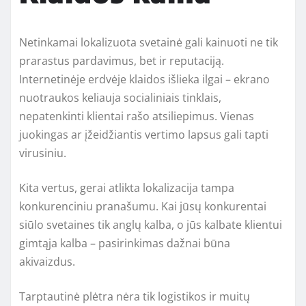
Netinkamai lokalizuota svetainė gali kainuoti ne tik
prarastus pardavimus, bet ir reputaciją.
Internetinėje erdvėje klaidos išlieka ilgai – ekrano
nuotraukos keliauja socialiniais tinklais,
nepatenkinti klientai rašo atsiliepimus. Vienas
juokingas ar įžeidžiantis vertimo lapsus gali tapti
virusiniu.
Kita vertus, gerai atlikta lokalizacija tampa
konkurenciniu pranašumu. Kai jūsų konkurentai
siūlo svetaines tik anglų kalba, o jūs kalbate klientui
gimtąja kalba – pasirinkimas dažnai būna
akivaizdus.
Tarptautinė plėtra nėra tik logistikos ir muitų