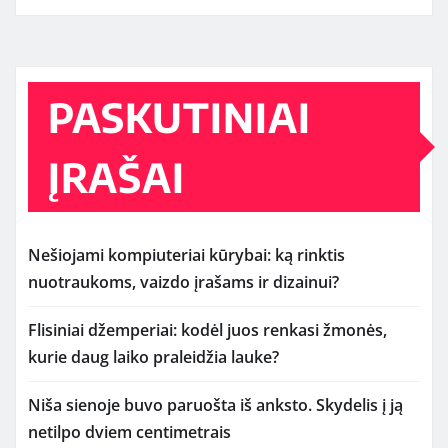
PASKUTINIAI
ĮRAŠAI
Nešiojami kompiuteriai kūrybai: ką rinktis
nuotraukoms, vaizdo įrašams ir dizainui?
Flisiniai džemperiai: kodėl juos renkasi žmonės,
kurie daug laiko praleidžia lauke?
Niša sienoje buvo paruošta iš anksto. Skydelis į ją
netilpo dviem centimetrais