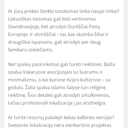
Ar jūsų prekės ženklo tonalumas tinka naujai rinkai?
Lietuviškas tiesumas gali būti vertinamas
Skandinavijoje, bet atrodyti šiurkščiai Pietų
Europoje. Ir atvirkščiai – tai, kas skamba šiltai ir
draugiškai ispanams, gali atrodyti per daug
familiaru vokiečiams.
Net spalvų pasirinkimas gali turėti reikšmės. Balta
spalva Vakaruose asocijuojasi su švarumu ir
minimalizmu, o kai kuriose Azijos kultūrose – su
gedulu. Žalia spalva islamo šalyse turi religinę
reikšmę. Šios detalės gali atrodyti smulkmenos,
tačiau profesionali lokalizacija į jas atsižvelgia.
Ar turite resursų palaikyti kelias kalbines versijas?
Svetainės lokalizacija nėra vienkartinis projektas.