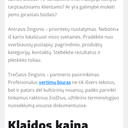
tarptautiniams klientams? Ar yra galimybė mokėti
jiems įprastais būdais?
Antrasis žingsnis – prioritetų nustatymas. Nebūtina
iš karto lokalizuoti visos svetainės. Pradėkite nuo
svarbiausių puslapių: pagrindinio, produktų
kategorijų, kontaktų. Stebėkite rezultatus ir
plėskitės toliau.
Trečiasis žingsnis – partnerio pasirinkimas.
Profesionalus
vertimų biuras
ne tik išvers tekstus,
bet ir patars dėl kultūrinių niuansų, padės parinkti
tinkamus raktinius žodžius, užtikrins terminologijos
nuoseklumą visuose dokumentuose.
Klaidos kaina