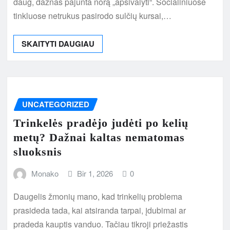
daug, dažnas pajunta norą „apsivalyti“. Socialiniuose
tinkluose netrukus pasirodo sulčių kursai,…
SKAITYTI DAUGIAU
UNCATEGORIZED
Trinkelės pradėjo judėti po kelių
metų? Dažnai kaltas nematomas
sluoksnis
Monako
Bir 1, 2026
0
Daugelis žmonių mano, kad trinkelių problema
prasideda tada, kai atsiranda tarpai, įdubimai ar
pradeda kauptis vanduo. Tačiau tikroji priežastis