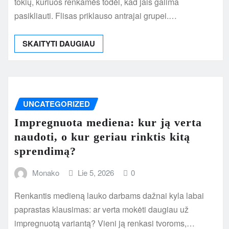
tokių, kuriuos renkamės todėl, kad jais galima
pasikliauti. Flisas priklauso antrajai grupei.…
SKAITYTI DAUGIAU
UNCATEGORIZED
Impregnuota mediena: kur ją verta
naudoti, o kur geriau rinktis kitą
sprendimą?
Monako
Lie 5, 2026
0
Renkantis medieną lauko darbams dažnai kyla labai
paprastas klausimas: ar verta mokėti daugiau už
impregnuotą variantą? Vieni ją renkasi tvoroms,…