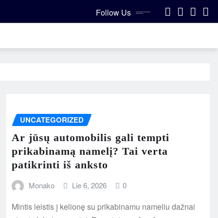
Follow Us
UNCATEGORIZED
Ar jūsų automobilis gali tempti
prikabinamą namelį? Tai verta
patikrinti iš anksto
Monako
Lie 6, 2026
0
Mintis leistis į kelionę su prikabinamu nameliu dažnai