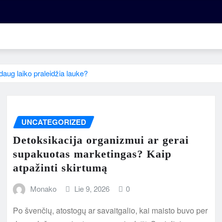
daug laiko praleidžia lauke?
UNCATEGORIZED
Detoksikacija organizmui ar gerai
supakuotas marketingas? Kaip
atpažinti skirtumą
Monako
Lie 9, 2026
0
Po švenčių, atostogų ar savaitgalio, kai maisto buvo per