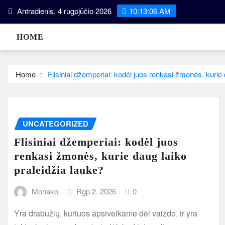
Skip
Antradienis, 4 rugpjūčio 2026
10:13:06 AM
to
content
HOME
Home
Flisiniai džemperiai: kodėl juos renkasi žmonės, kurie 
UNCATEGORIZED
Flisiniai džemperiai: kodėl juos
renkasi žmonės, kurie daug laiko
praleidžia lauke?
Monako
Rgp 2, 2026
0
Yra drabužių, kuriuos apsivelkame dėl vaizdo, ir yra