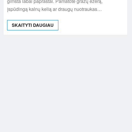
gimsta labai paprastai. Pamatote gražų ežerą,
įspūdingą kalnų kelią ar draugų nuotraukas…
SKAITYTI DAUGIAU