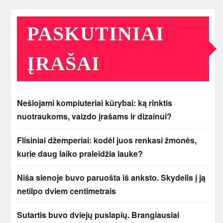
PASKUTINIAI
ĮRAŠAI
Nešiojami kompiuteriai kūrybai: ką rinktis
nuotraukoms, vaizdo įrašams ir dizainui?
Flisiniai džemperiai: kodėl juos renkasi žmonės,
kurie daug laiko praleidžia lauke?
Niša sienoje buvo paruošta iš anksto. Skydelis į ją
netilpo dviem centimetrais
Sutartis buvo dviejų puslapių. Brangiausiai