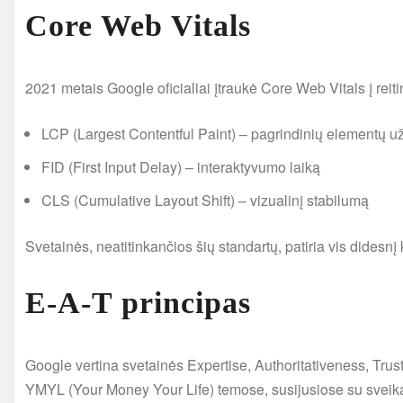
Core Web Vitals
2021 metais Google oficialiai įtraukė Core Web Vitals į reiti
LCP (Largest Contentful Paint) – pagrindinių elementų už
FID (First Input Delay) – interaktyvumo laiką
CLS (Cumulative Layout Shift) – vizualinį stabilumą
Svetainės, neatitinkančios šių standartų, patiria vis didesnį
E-A-T principas
Google vertina svetainės Expertise, Authoritativeness, Tru
YMYL (Your Money Your Life) temose, susijusiose su sveika