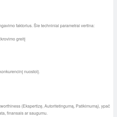
ngavimo faktorius. Šie techniniai parametrai vertina:
krovimo greitį
 konkurencinį nuostolį.
stworthiness (Ekspertizę, Autoritetingumą, Patikimumą), ypač
ta, finansais ar saugumu.