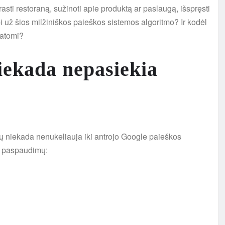
sti restoraną, sužinoti apie produktą ar paslaugą, išspręsti
 už šios milžiniškos paieškos sistemos algoritmo? Ir kodėl
matomi?
iekada nepasiekia
ojų niekada nenukeliauja iki antrojo Google paieškos
lį paspaudimų: