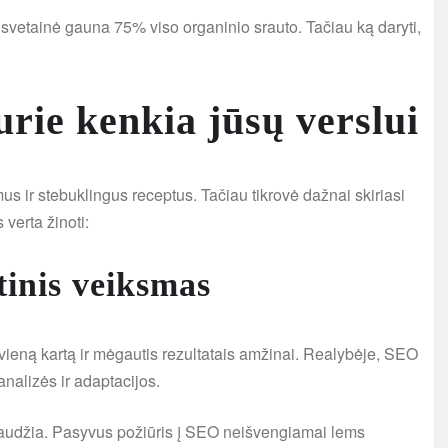
sų svetainė gauna 75% viso organinio srauto. Tačiau ką daryti,
rie kenkia jūsų verslui
us ir stebuklingus receptus. Tačiau tikrovė dažnai skiriasi
verta žinoti:
tinis veiksmas
 vieną kartą ir mėgautis rezultatais amžinai. Realybėje, SEO
nalizės ir adaptacijos.
naudžia. Pasyvus požiūris į SEO neišvengiamai lems