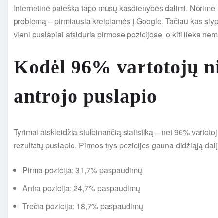
Internetinė paieška tapo mūsų kasdienybės dalimi. Norime ra
problemą – pirmiausia kreipiamės į Google. Tačiau kas slypi
vieni puslapiai atsiduria pirmose pozicijose, o kiti lieka ne
Kodėl 96% vartotojų n
antrojo puslapio
Tyrimai atskleidžia stulbinančią statistiką – net 96% vartot
rezultatų puslapio. Pirmos trys pozicijos gauna didžiąją da
Pirma pozicija: 31,7% paspaudimų
Antra pozicija: 24,7% paspaudimų
Trečia pozicija: 18,7% paspaudimų