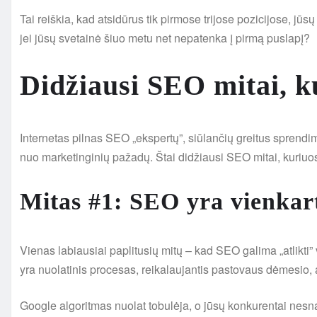
Tai reiškia, kad atsidūrus tik pirmose trijose pozicijose, jū
jei jūsų svetainė šiuo metu net nepatenka į pirmą puslapį?
Didžiausi SEO mitai, ku
Internetas pilnas SEO „ekspertų”, siūlančių greitus sprendim
nuo marketinginių pažadų. Štai didžiausi SEO mitai, kuriuos 
Mitas #1: SEO yra vienkar
Vienas labiausiai paplitusių mitų – kad SEO galima „atlikti”
yra nuolatinis procesas, reikalaujantis pastovaus dėmesio, a
Google algoritmas nuolat tobulėja, o jūsų konkurentai nes