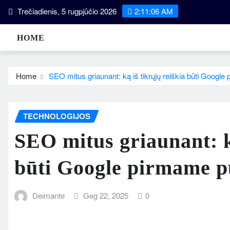
Skip
Trečiadienis, 5 rugpjūčio 2026
2:11:07 AM
to
content
HOME
Home
SEO mitus griaunant: ką iš tikrųjų reiškia būti Googl
TECHNOLOGIJOS
SEO mitus griaunant: ką
būti Google pirmame p
Deimante
Geg 22, 2025
0