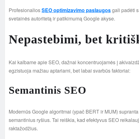
Profesionalios
SEO optimizavimo paslaugos
gali padėti s
svetainės autoritetą ir patikimumą Google akyse.
Nepastebimi, bet kritiš
Kai kalbame apie SEO, dažnai koncentruojamės į akivaizdži
egzistuoja mažiau aptariami, bet labai svarbūs faktoriai:
Semantinis SEO
Modernūs Google algoritmai (ypač BERT ir MUM) supranta ne t
semantinius ryšius. Tai reiškia, kad efektyvus SEO reikalauja 
raktažodžius.