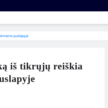
e pirmame puslapyje
 iš tikrųjų reiškia
uslapyje