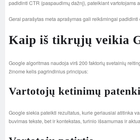
padidinti CTR (paspaudimų dažnį), pateikiant vartotojams aiš
Gerai parašytas meta aprašymas gali reikšmingai padidinti org
Kaip iš tikrųjų veikia 
Google algoritmas naudoja virš 200 faktorių svetainių reitin
žinome kelis pagrindinius principus:
Vartotojų ketinimų patenk
Google siekia pateikti rezultatus, kurie geriausiai atitinka v
buvimas tekste, bet ir kontekstas, turinio išsamumas ir aktu