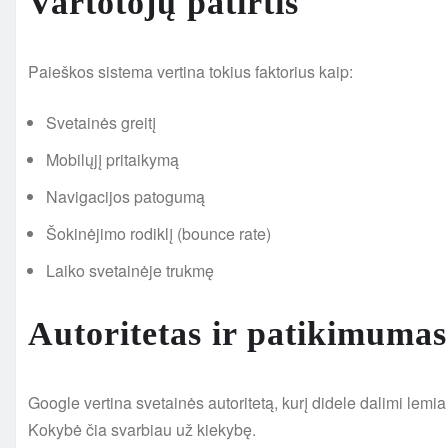
Vartotojų patirtis
Paieškos sistema vertina tokius faktorius kaip:
Svetainės greitį
Mobilųjį pritaikymą
Navigacijos patogumą
Šokinėjimo rodiklį (bounce rate)
Laiko svetainėje trukmę
Autoritetas ir patikimumas
Google vertina svetainės autoritetą, kurį didele dalimi lemia 
Kokybė čia svarbiau už kiekybę.