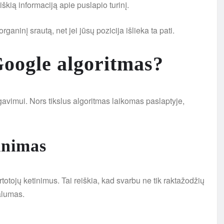
kią informaciją apie puslapio turinį.
aninį srautą, net jei jūsų pozicija išlieka ta pati.
Google algoritmas?
gavimui. Nors tikslus algoritmas laikomas paslaptyje,
inimas
artotojų ketinimus. Tai reiškia, kad svarbu ne tik raktažodžių
alumas.