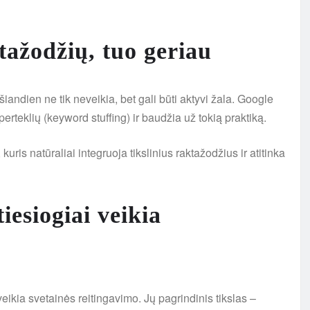
ažodžių, tuo geriau
šiandien ne tik neveikia, bet gali būti aktyvi žala. Google
teklių (keyword stuffing) ir baudžia už tokią praktiką.
uris natūraliai integruoja tikslinius raktažodžius ir atitinka
esiogiai veikia
eikia svetainės reitingavimo. Jų pagrindinis tikslas –