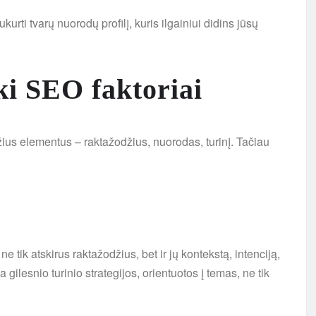
ukurti tvarų nuorodų profilį, kuris ilgainiui didins jūsų
ki SEO faktoriai
us elementus – raktažodžius, nuorodas, turinį. Tačiau
ik atskirus raktažodžius, bet ir jų kontekstą, intenciją,
gilesnio turinio strategijos, orientuotos į temas, ne tik