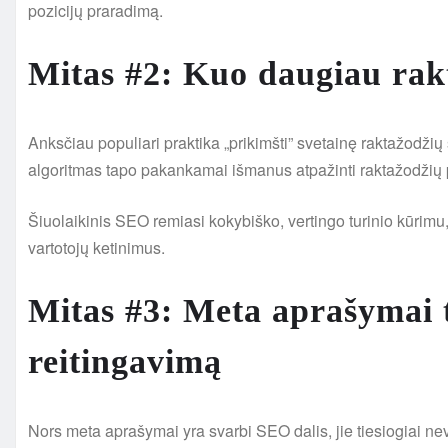
pozicijų praradimą.
Mitas #2: Kuo daugiau rakt
Anksčiau populiari praktika „prikimšti” svetainę raktažodžių 
algoritmas tapo pakankamai išmanus atpažinti raktažodžių per
Šiuolaikinis SEO remiasi kokybiško, vertingo turinio kūrimu, k
vartotojų ketinimus.
Mitas #3: Meta aprašymai ti
reitingavimą
Nors meta aprašymai yra svarbi SEO dalis, jie tiesiogiai nev