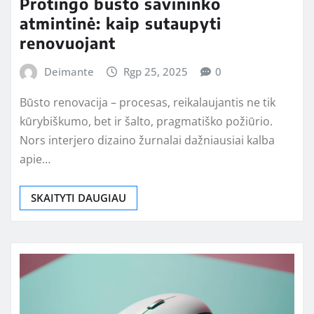
Protingo būsto savininko
atmintinė: kaip sutaupyti
renovuojant
Deimante
Rgp 25, 2025
0
Būsto renovacija – procesas, reikalaujantis ne tik
kūrybiškumo, bet ir šalto, pragmatiško požiūrio.
Nors interjero dizaino žurnalai dažniausiai kalba
apie…
SKAITYTI DAUGIAU