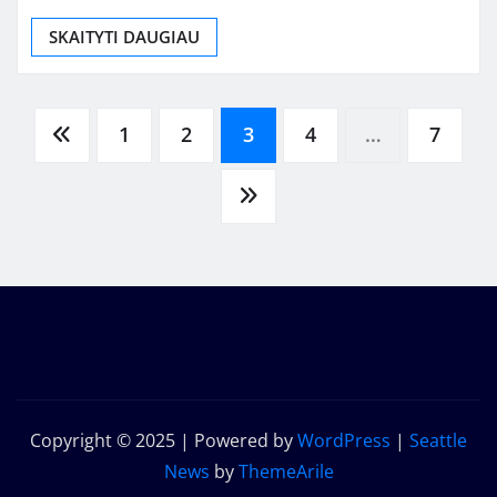
SKAITYTI DAUGIAU
Įrašų
1
2
3
4
…
7
puslapiavimas
Copyright © 2025 | Powered by
WordPress
|
Seattle
News
by
ThemeArile