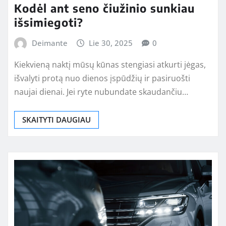
Kodėl ant seno čiužinio sunkiau
išsimiegoti?
Deimante
Lie 30, 2025
0
Kiekvieną naktį mūsų kūnas stengiasi atkurti jėgas,
išvalyti protą nuo dienos įspūdžių ir pasiruošti
naujai dienai. Jei ryte nubundate skaudančiu…
SKAITYTI DAUGIAU