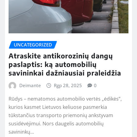
UNCATEGORIZED
Atraskite antikorozinių dangų
paslaptis: ką automobilių
savininkai dažniausiai praleidžia
Deimante
Rgp 28, 2025
0
Rūdys – nematomos automobilio vertės „ėdikės”,
kurios kasmet Lietuvos keliuose pasmerkia
tūkstančius transporto priemonių ankstyvam
susidėvėjimui. Nors daugelis automobilių
savininkų…