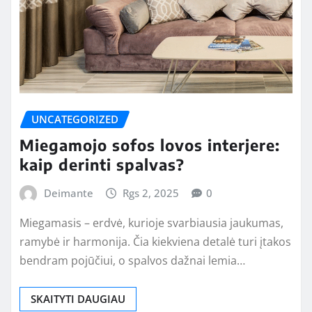
UNCATEGORIZED
Miegamojo sofos lovos interjere:
kaip derinti spalvas?
Deimante
Rgs 2, 2025
0
Miegamasis – erdvė, kurioje svarbiausia jaukumas,
ramybė ir harmonija. Čia kiekviena detalė turi įtakos
bendram pojūčiui, o spalvos dažnai lemia…
SKAITYTI DAUGIAU