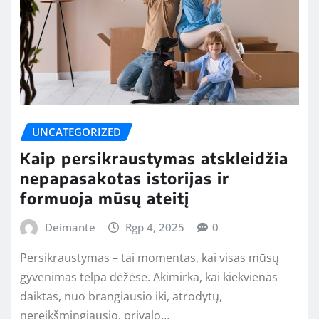
UNCATEGORIZED
Kaip persikraustymas atskleidžia
nepapasakotas istorijas ir
formuoja mūsų ateitį
Deimante
Rgp 4, 2025
0
Persikraustymas – tai momentas, kai visas mūsų
gyvenimas telpa dėžėse. Akimirka, kai kiekvienas
daiktas, nuo brangiausio iki, atrodytų,
nereikšmingiausio, privalo…