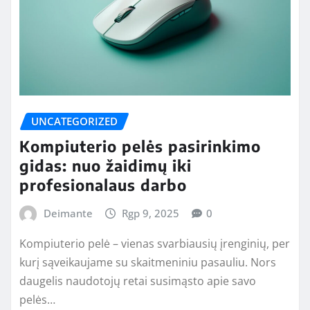
UNCATEGORIZED
Kompiuterio pelės pasirinkimo
gidas: nuo žaidimų iki
profesionalaus darbo
Deimante
Rgp 9, 2025
0
Kompiuterio pelė – vienas svarbiausių įrenginių, per
kurį sąveikaujame su skaitmeniniu pasauliu. Nors
daugelis naudotojų retai susimąsto apie savo
pelės…