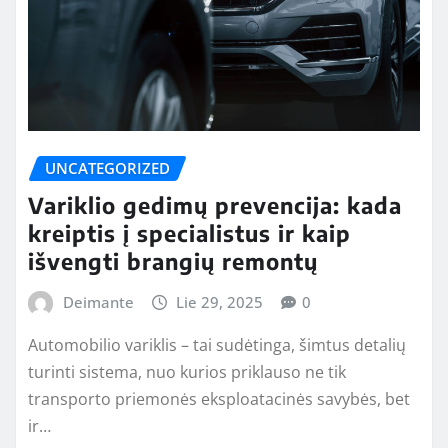
UNCATEGORIZED
Variklio gedimų prevencija: kada
kreiptis į specialistus ir kaip
išvengti brangių remontų
Deimante
Lie 29, 2025
0
Automobilio variklis – tai sudėtinga, šimtus detalių
turinti sistema, nuo kurios priklauso ne tik
transporto priemonės eksploatacinės savybės, bet
ir…